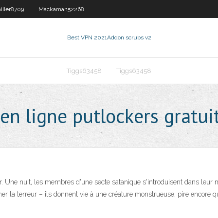
ller8709
Mackaman52268
Best VPN 2021
Addon scrubs v2
Tiggs63458
Tiggs63458
en ligne putlockers gratui
er. Une nuit, les membres d'une secte satanique s'introduisent dans leur
emer la terreur – ils donnent vie à une créature monstrueuse, pire encore 