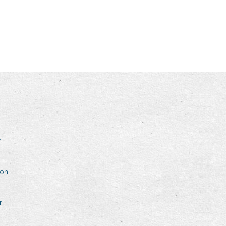
v
zon
r