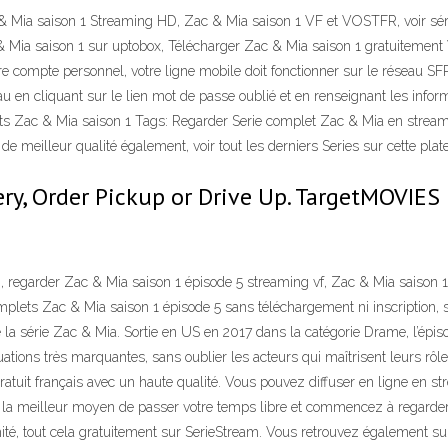
& Mia saison 1 Streaming HD, Zac & Mia saison 1 VF et VOSTFR, voir sér
 Mia saison 1 sur uptobox, Télécharger Zac & Mia saison 1 gratuitement Vo
e compte personnel, votre ligne mobile doit fonctionner sur le réseau S
en cliquant sur le lien mot de passe oublié et en renseignant les infor
acts Zac & Mia saison 1 Tags: Regarder Serie complet Zac & Mia en strea
 de meilleur qualité également, voir tout les derniers Series sur cette pla
ery, Order Pickup or Drive Up. TargetMOVIES
 regarder Zac & Mia saison 1 épisode 5 streaming vf, Zac & Mia saison 1
omplets Zac & Mia saison 1 épisode 5 sans téléchargement ni inscription, s
la série Zac & Mia. Sortie en US en 2017 dans la catégorie Drame, l’épisod
uations très marquantes, sans oublier les acteurs qui maîtrisent leurs rôle
atuit français avec un haute qualité. Vous pouvez diffuser en ligne en str
 la meilleur moyen de passer votre temps libre et commencez à regarder
té, tout cela gratuitement sur SerieStream. Vous retrouvez également sur c