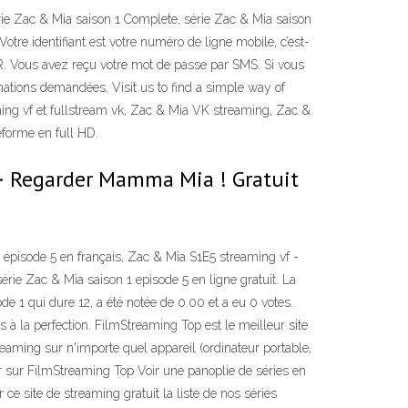
ie Zac & Mia saison 1 Complete, série Zac & Mia saison
tre identifiant est votre numéro de ligne mobile, c’est-
FR. Vous avez reçu votre mot de passe par SMS. Si vous
mations demandées. Visit us to find a simple way of
ming vf et fullstream vk, Zac & Mia VK streaming, Zac &
teforme en full HD.
 · Regarder Mamma Mia ! Gratuit
 épisode 5 en français, Zac & Mia S1E5 streaming vf -
érie Zac & Mia saison 1 episode 5 en ligne gratuit. La
e 1 qui dure 12, a été notée de 0.00 et a eu 0 votes.
s à la perfection. FilmStreaming Top est le meilleur site
eaming sur n'importe quel appareil (ordinateur portable,
 sur FilmStreaming Top Voir une panoplie de séries en
e site de streaming gratuit la liste de nos séries