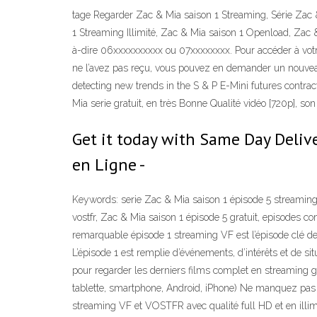
tage Regarder Zac & Mia saison 1 Streaming, Série Zac 
1 Streaming Illimité, Zac & Mia saison 1 Openload, Zac &
à-dire 06xxxxxxxxxx ou 07xxxxxxxx. Pour accéder à votr
ne l’avez pas reçu, vous pouvez en demander un nouveau 
detecting new trends in the S & P E-Mini futures contr
Mia serie gratuit, en très Bonne Qualité vidéo [720p], son
Get it today with Same Day Deliv
en Ligne -
Keywords: serie Zac & Mia saison 1 épisode 5 streaming,
vostfr, Zac & Mia saison 1 épisode 5 gratuit, episodes c
remarquable épisode 1 streaming VF est l’épisode clé de 
L’épisode 1 est remplie d’événements, d’intérêts et de sit
pour regarder les derniers films complet en streaming gr
tablette, smartphone, Android, iPhone) Ne manquez pas
streaming VF et VOSTFR avec qualité full HD et en illimi