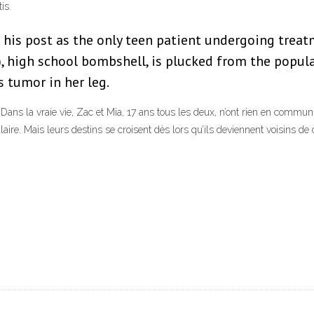
is.
his post as the only teen patient undergoing treat
rs), high school bombshell, is plucked from the popu
 tumor in her leg.
ans la vraie vie, Zac et Mia, 17 ans tous les deux, n’ont rien en commun 
aire. Mais leurs destins se croisent dès lors qu’ils deviennent voisins de 