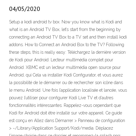
04/05/2020
Setup a kodi android tv box. Now you know what is Kodi and
what is an Android TV Box, let’s start from the beginning by
connecting an Android TV Box to a TV set and then install kodi
addons. How to Connect an Android Box to the TV? Following
these steps, this is really easy: Téléchargez la dernière version
de Kodi pour Android. Lecteur multimédia complet pour
Android. XBMC est un lecteur multimédia open source pour
Android, qui Cela va installer Kodi Configurator, et vous aurez
la possibilité de le démarrer ou de rechercher son icône dans
le menu Android. Une fois l’application localisée et lancée, vous
pouvez l’utiliser pour configurer Kodi Live TV et d’autres
fonctionnalités intéressantes. Rappelez-vous cependant que
Kodi for Android doit être installé sur votre appareil. Ce guide
est conçu en Allez dans Démarrer > Panneau de configuration
> ~/Library/Application Support/Kodi/media. Déplacez
l’image choisie dans ce dossier et renommez-la splash.png;