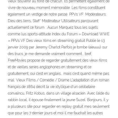
vieux souvenir au fond de chacun. Ils permettent également de
vivre de nouveau moment mémorable. Les films constituent
également un vestige de notre passé. PPVs VF: Modérateurs:
Dieu des liens, Staff' Modérateur Utilisateurs parcourant
actuellement ce forum : Aucun Marquez tous les sujets
comme lus sports-attitude Index du Forum » Download WWE
» PPVs VF Des vieux films en streaming gratuit Publié le 13
janvier 2009 par Jeremy Charlot Parfois je tombe (aieuuu) sur
des trucs, je me demande vraiment comment… bref,
FreeMovies propose de regarder gratuitement des vieux films
et de vieilles series anglophones en streaming et ce
gratuitement, oui c’est en anglais… mais c’est quand même pas
mal. Vieux Films / Comédie / Drame L'adaptation d'un roman
français de 1864 décrit la vie idyllique d'un célibataire
convaincu, Fritz Kobus, dans un village alsacien. Avec l’aide du
rabbin local, il épouse finalement la jeune Suzel. Bonjours, il y
a plusieurs site pour regarder en replay gratuit mes seulement
que pour les 7 dernier jours et moi il me faudrait les autres